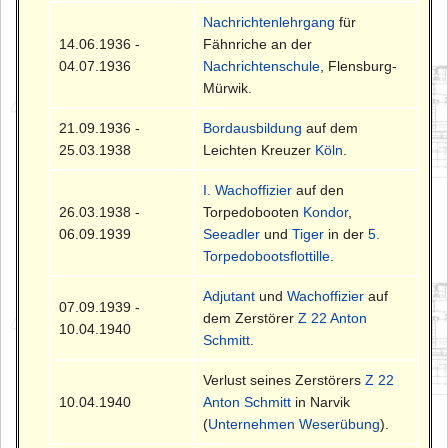
Nachrichtenlehrgang
für
14.06.1936 -
Fähnriche an der
04.07.1936
Nachrichtenschule
, Flensburg-
Mürwik.
21.09.1936 -
Bordausbildung
auf dem
25.03.1938
Leichten Kreuzer
Köln
.
I. Wachoffizier
auf den
26.03.1938 -
Torpedobooten
Kondor
,
06.09.1939
Seeadler
und
Tiger
in der
5.
Torpedobootsflottille
.
Adjutant
und
Wachoffizier
auf
07.09.1939 -
dem Zerstörer
Z 22 Anton
10.04.1940
Schmitt
.
Verlust seines Zerstörers
Z 22
10.04.1940
Anton Schmitt
in Narvik
(
Unternehmen Weserübung
).