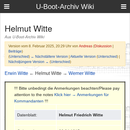
U-Boot-Archiv Wiki
Helmut Witte
Aus U-Boot-Archiv Wiki
Version vom 8. Februar 2025, 20:29 Uhr von
Andreas
(
Diskussion
|
Beiträge
)
(
Unterschied
)
← Nächstältere Version
|
Aktuelle Version
(
Unterschied
) |
Nächstjüngere Version →
(
Unterschied
)
Erwin Witte
← Helmut Witte →
Werner Witte
!!! Bitte unbedingt die Anmerkungen beachten/Please pay
attention to the notes
Klick hier → Anmerkungen für
Kommandanten
!!!
Datenblatt:
Helmut Friedrich Witte