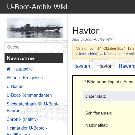
U-Boot-Archiv Wiki
Havtor
Aus U-Boot-Archiv Wiki
Version vom 14. Oktober 2024, 13:
(
Unterschied
)
← Nächstältere Versi
Navigation
Havsten
← Havtor →
Haward
Hauptseite
Aktuelle Ereignisse
!!! Bitte unbedingt die An
U-Boote
U-Boot-Kommandanten
Datenblatt:
Suchdatenbank für U-Boot-
Fahrer
Schiffsnamen:
Chronik (Inaktiv)
Nationalität:
Heimat der U-Boote -
Flottillen usw.