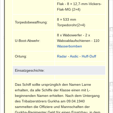
Flak - 8 × 12,7-mm-Vickers-
Flak-MG (2×4)
8 × 533 mm
Torpedobewaffnung:
Torpedorohr(2×4)
8 x Wabowerfer - 2 x
U-Boot-Abwehr:
Waboablaufschienen - 110
Wasserbomben
Ortung:
Radar
-
Asdic
-
Huff-Duff
Einsatzgeschichte:
Das Schiff sollte ursprünglich den Namen Larne
erhalten, da alle Schiffe der Klasse einen mit L-
beginnenden Namen erhielten. Nach dem Untergang
des Tribalzerstörers Gurkha am 09.04.1940
sammelten die Offiziere und Mannschaften der
Gurkha-Regimenter Geld für einen Ersatzbau, in dem