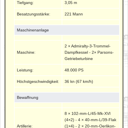
Tiefgang:
3,05 m
Besatzungsstärke:
221 Mann
Maschinenanlage
2 × Admiralty-3-Trommel-
Maschine:
Dampfkessel - 2× Parsons-
Getriebeturbine
Leistung:
48.000 PS
Höchstgeschwindigkeit:
36 kn (67 km/h)
Bewaffnung
8 × 102-mm-L/45-Mk-XVI
(4×2) - 4 × 40-mm-L/39-Flak
Artillerie:
(1×4) - 2 × 20-mm-Oerlikon-