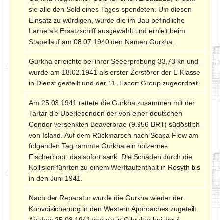
sie alle den Sold eines Tages spendeten. Um diesen
Einsatz zu würdigen, wurde die im Bau befindliche
Larne als Ersatzschiff ausgewählt und erhielt beim
Stapellauf am 08.07.1940 den Namen Gurkha.
Gurkha erreichte bei ihrer Seeerprobung 33,73 kn und
wurde am 18.02.1941 als erster Zerstörer der L-Klasse
in Dienst gestellt und der 11. Escort Group zugeordnet.
Am 25.03.1941 rettete die Gurkha zusammen mit der
Tartar die Überlebenden der von einer deutschen
Condor versenkten Beaverbrae (9.956 BRT) südöstlich
von Island. Auf dem Rückmarsch nach Scapa Flow am
folgenden Tag rammte Gurkha ein hölzernes
Fischerboot, das sofort sank. Die Schäden durch die
Kollision führten zu einem Werftaufenthalt in Rosyth bis
in den Juni 1941.
Nach der Reparatur wurde die Gurkha wieder der
Konvoisicherung in den Western Approaches zugeteilt.
Ab dem 25.08.1941 war sie in Gibraltar bei der 4.