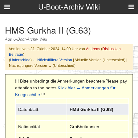
U-Boot-Archiv Wiki
HMS Gurkha II (G.63)
Aus U-Boot-Archiv Wiki
Version vom 31. Oktober 2024, 14:09 Uhr von
Andreas
(
Diskussion
|
Beiträge
)
(
Unterschied
)
← Nächstältere Version
| Aktuelle Version (Unterschied) |
Nächstjüngere Version → (Unterschied)
!!! Bitte unbedingt die Anmerkungen beachten/Please pay
attention to the notes
Klick hier → Anmerkungen für
Kriegsschiffe
!!!
Datenblatt:
HMS Gurkha II (G.63)
Nationalität:
Großbritannien