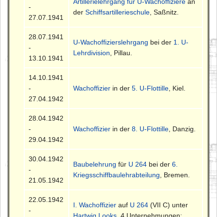
Artillerielehrgang für U-Wachoffiziere
an
-
der
Schiffsartillerieschule
, Saßnitz.
27.07.1941
28.07.1941
U-Wachoffizierslehrgang
bei der
1. U-
-
Lehrdivision
, Pillau.
13.10.1941
14.10.1941
-
Wachoffizier
in der
5. U-Flottille
, Kiel.
27.04.1942
28.04.1942
-
Wachoffizier
in der
8. U-Flottille
, Danzig.
29.04.1942
30.04.1942
Baubelehrung
für
U 264
bei der
6.
-
Kriegsschiffbaulehrabteilung
, Bremen.
21.05.1942
22.05.1942
I. Wachoffizier
auf
U 264
(VII C) unter
-
Hartwig Looks
. 4 Unternehmungen: