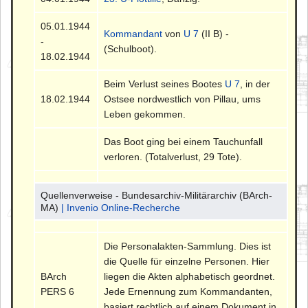
05.01.1944
Kommandant
von
U 7
(II B) -
-
(Schulboot).
18.02.1944
Beim Verlust seines Bootes
U 7
, in der
18.02.1944
Ostsee nordwestlich von Pillau, ums
Leben gekommen.
Das Boot ging bei einem Tauchunfall
verloren. (Totalverlust, 29 Tote).
Quellenverweise - Bundesarchiv-Militärarchiv (BArch-
MA)
| Invenio Online-Recherche
Die Personalakten-Sammlung. Dies ist
die Quelle für einzelne Personen. Hier
BArch
liegen die Akten alphabetisch geordnet.
PERS 6
Jede Ernennung zum Kommandanten,
basiert rechtlich auf einem Dokument in