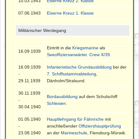
10.03.1943
Eiserne Kreuz 2. Klasse
07.06.1943
Eiserne Kreuz 1. Klasse
Militärischer Werdegang
Eintritt in die
Kriegsmarine
als
16.09.1939
Seeoffiziersanwärter
.
Crew X/39
.
16.09.1939
Infanteristische Grundausbildung
bei der
-
7. Schiffsstammabteilung
,
29.11.1939
Dänholm/Stralsund.
30.11.1939
Bordausbildung
auf dem Schulschiff
-
Schlesien
.
30.04.1940
01.05.1940
Hauptlehrgang für Fähnriche
mit
-
anschließender
Offiziershauptprüfung
23.08.1940
an der
Marineschule
, Flensburg-Mürwik.