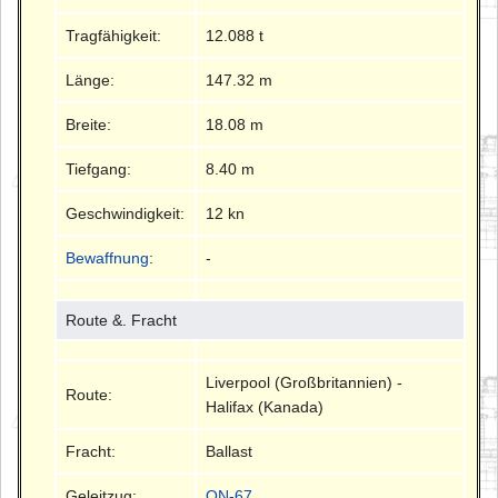
Tragfähigkeit:
12.088 t
Länge:
147.32 m
Breite:
18.08 m
Tiefgang:
8.40 m
Geschwindigkeit:
12 kn
Bewaffnung
:
-
Route &. Fracht
Liverpool (Großbritannien) -
Route:
Halifax (Kanada)
Fracht:
Ballast
Geleitzug:
ON-67