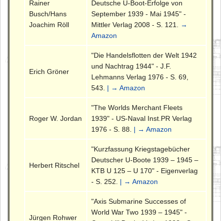
Rainer
Deutsche U-Boot-Erfolge von
Busch/Hans
September 1939 - Mai 1945" -
Joachim Röll
Mittler Verlag 2008 - S. 121.
→
Amazon
"Die Handelsflotten der Welt 1942
und Nachtrag 1944" - J.F.
Erich Gröner
Lehmanns Verlag 1976 - S. 69,
543.
| → Amazon
"The Worlds Merchant Fleets
Roger W. Jordan
1939" - US-Naval Inst.PR Verlag
1976 - S. 88.
| → Amazon
"Kurzfassung Kriegstagebücher
Deutscher U-Boote 1939 – 1945 –
Herbert Ritschel
KTB U 125 – U 170" - Eigenverlag
- S. 252.
| → Amazon
"Axis Submarine Successes of
World War Two 1939 – 1945" -
Jürgen Rohwer