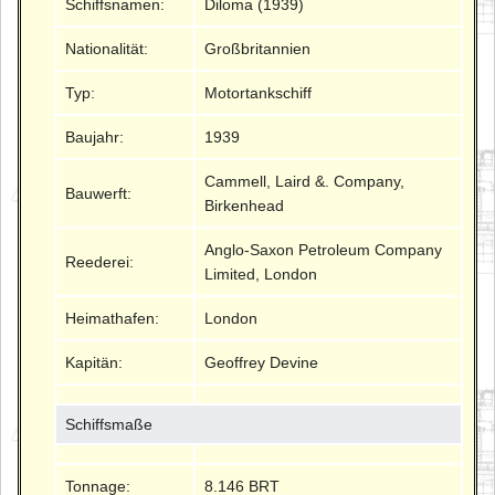
Schiffsnamen:
Diloma (1939)
Nationalität:
Großbritannien
Typ:
Motortankschiff
Baujahr:
1939
Cammell, Laird &. Company,
Bauwerft:
Birkenhead
Anglo-Saxon Petroleum Company
Reederei:
Limited, London
Heimathafen:
London
Kapitän:
Geoffrey Devine
Schiffsmaße
Tonnage:
8.146 BRT