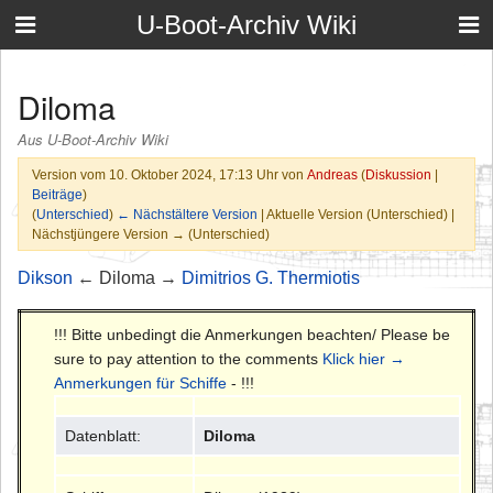
U-Boot-Archiv Wiki
Diloma
Aus U-Boot-Archiv Wiki
Version vom 10. Oktober 2024, 17:13 Uhr von
Andreas
(
Diskussion
|
Beiträge
)
(
Unterschied
)
← Nächstältere Version
| Aktuelle Version (Unterschied) |
Nächstjüngere Version → (Unterschied)
Dikson
← Diloma →
Dimitrios G. Thermiotis
!!! Bitte unbedingt die Anmerkungen beachten/ Please be
sure to pay attention to the comments
Klick hier →
Anmerkungen für Schiffe
- !!!
Datenblatt:
Diloma