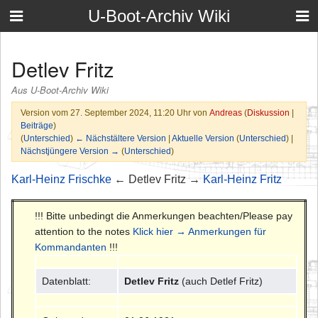
U-Boot-Archiv Wiki
Detlev Fritz
Aus U-Boot-Archiv Wiki
Version vom 27. September 2024, 11:20 Uhr von
Andreas
(
Diskussion
|
Beiträge
)
(
Unterschied
)
← Nächstältere Version
|
Aktuelle Version
(
Unterschied
) |
Nächstjüngere Version →
(
Unterschied
)
Karl-Heinz Frischke
← Detlev Fritz →
Karl-Heinz Fritz
!!! Bitte unbedingt die Anmerkungen beachten/Please pay
attention to the notes
Klick hier → Anmerkungen für
Kommandanten
!!!
Datenblatt:
Detlev Fritz
(auch Detlef Fritz)