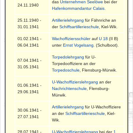
das
Unternehmen Seelöwe
bei der
24.11.1940
Hafenkommandantur Calais
.
25.11.1940 -
Artillerielehrgang
für Fähnriche an
31.01.1941
der
Schiffsartillerieschule
, Kiel-Wik.
01.02.1941 -
Wachoffiziersschüler
auf
U 18
(II B)
06.04.1941
unter
Ernst Vogelsang
. (Schulboot).
Torpedolehrgang
für U-
07.04.1941 -
Torpedooffiziere an der
31.05.1941
Torpedoschule
, Flensburg-Mürwik.
U-Wachoffizierslehrgang
an der
01.06.1941 -
Nachrichtenschule
, Flensburg-
29.06.1941
Mürwik.
Artillerielehrgang
für U-Wachoffiziere
30.06.1941 -
an der
Schiffsartillerieschule
, Kiel-
27.07.1941
Wik.
28.07.1941 -
U-Wachoffizierslehrgang
bei der
1.