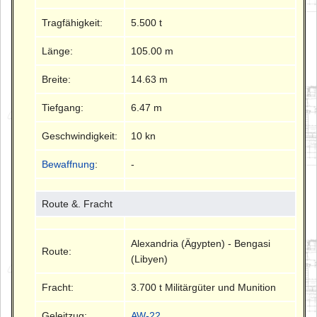
Tragfähigkeit:
5.500 t
Länge:
105.00 m
Breite:
14.63 m
Tiefgang:
6.47 m
Geschwindigkeit:
10 kn
Bewaffnung
:
-
Route &. Fracht
Alexandria (Ägypten) - Bengasi
Route:
(Libyen)
Fracht:
3.700 t Militärgüter und Munition
Geleitzug:
AW-22