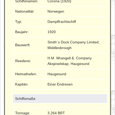
Schiffsnamen:
Corona (1920)
Nationalität:
Norwegen
Typ:
Dampffrachtschiff
Baujahr:
1920
Smith´s Dock Company Limited,
Bauwerft:
Middlesbrough
H.M. Wrangell &. Company
Reederei:
Aksjeselskap, Haugesund
Heimathafen:
Haugesund
Kapitän:
Einar Endresen
Schiffsmaße
Tonnage:
3.264 BRT