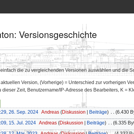
on: Versionsgeschichte
infach die zu vergleichenden Versionen auswählen und die Sch
 aktuellen Version, (Vorherige) = Unterschied zur vorherigen Ve
u dieser Zeit, Benutzername/IP-Adresse des Bearbeiters, K = K
:29, 26. Sep. 2024
‎
Andreas
Diskussion
Beiträge
‎
6.430 B
:09, 15. Jul. 2024
‎
Andreas
Diskussion
Beiträge
‎
6.335 By
:28, 12. Mär. 2023
‎
Andreas
Diskussion
Beiträge
‎
4.332 B