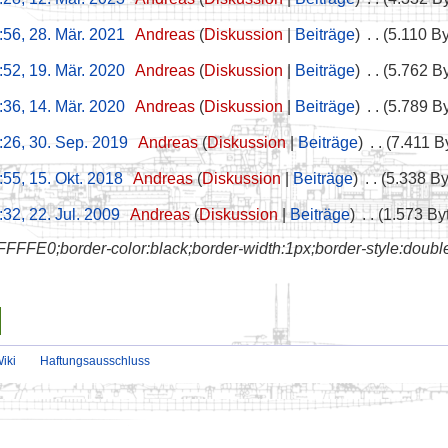
:56, 28. Mär. 2021
‎
Andreas
Diskussion
Beiträge
‎
5.110 B
:52, 19. Mär. 2020
‎
Andreas
Diskussion
Beiträge
‎
5.762 B
:36, 14. Mär. 2020
‎
Andreas
Diskussion
Beiträge
‎
5.789 B
:26, 30. Sep. 2019
‎
Andreas
Diskussion
Beiträge
‎
7.411 B
:55, 15. Okt. 2018
‎
Andreas
Diskussion
Beiträge
‎
5.338 By
:32, 22. Jul. 2009
‎
Andreas
Diskussion
Beiträge
‎
1.573 By
FFFE0;border-color:black;border-width:1px;border-style:double
iki
Haftungsausschluss