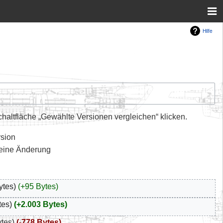
Hilfe
altfläche „Gewählte Versionen vergleichen“ klicken.
rsion
leine Änderung
ytes
+95 Bytes
tes
+2.003 Bytes
ytes
-778 Bytes