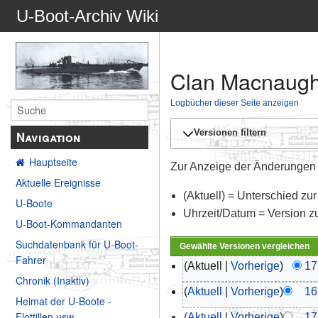
U-Boot-Archiv Wiki
Clan Macnaught
Logbücher dieser Seite anzeigen
Versionen filtern
Navigation
Hauptseite
Zur Anzeige der Änderungen e
Aktuelle Ereignisse
(Aktuell) = Unterschied zur
U-Boote
Uhrzeit/Datum = Version z
U-Boot-Kommandanten
Suchdatenbank für U-Boot-
Fahrer
Aktuell
Vorherige
17
Chronik (Inaktiv)
Aktuell
Vorherige
16
Heimat der U-Boote -
Flottillen usw.
Aktuell
Vorherige
17