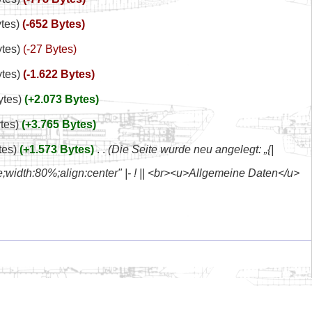
ytes
-652 Bytes
ytes
-27 Bytes
ytes
-1.622 Bytes
ytes
+2.073 Bytes
tes
+3.765 Bytes
tes
+1.573 Bytes
‎
Die Seite wurde neu angelegt: „{|
;width:80%;align:center" |- ! || <br><u>Allgemeine Daten</u>