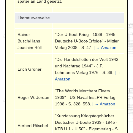
später an Land gesetzt.
Literaturverweise
Rainer
"Der U-Boot-Krieg - 1939 - 1945 -
Busch/Hans
Deutsche U-Boot-Erfolge" - Mittler
Joachim Röll
Verlag 2008 - S. 47.
| → Amazon
"Die Handelsflotten der Welt 1942
und Nachtrag 1944" - J.F.
Erich Gröner
Lehmanns Verlag 1976 - S. 38.
| →
Amazon
"The Worlds Merchant Fleets
Roger W. Jordan
1939" - US-Naval Inst.PR Verlag
1998 - S. 328, 558.
| → Amazon
"Kurzfassung Kriegstagebücher
Deutscher U-Boote 1939 - 1945 -
Herbert Ritschel
KTB U 1 - U 50" - Eigenverlag - S.