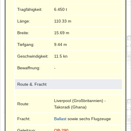
Tragfähigkeit:
6.450 t
Länge:
110.33 m
Breite:
15.69 m
Tiefgang:
9.44 m
Geschwindigkeit:
11.5 kn
Bewaffnung:
-
Route &. Fracht
Liverpool (Großbritannien) -
Route:
Takoradi (Ghana)
Fracht:
Ballast
sowie sechs Flugzeuge
Geleitzug:
OB-290