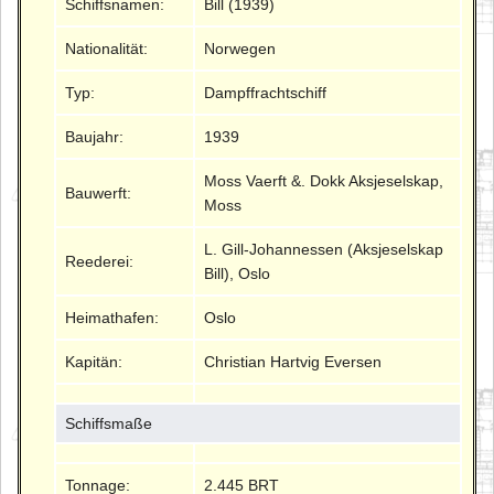
Schiffsnamen:
Bill (1939)
Nationalität:
Norwegen
Typ:
Dampffrachtschiff
Baujahr:
1939
Moss Vaerft &. Dokk Aksjeselskap,
Bauwerft:
Moss
L. Gill-Johannessen (Aksjeselskap
Reederei:
Bill), Oslo
Heimathafen:
Oslo
Kapitän:
Christian Hartvig Eversen
Schiffsmaße
Tonnage:
2.445 BRT