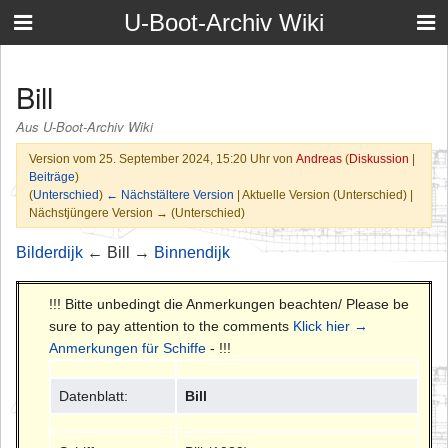
U-Boot-Archiv Wiki
Bill
Aus U-Boot-Archiv Wiki
Version vom 25. September 2024, 15:20 Uhr von
Andreas
(
Diskussion
|
Beiträge
)
(
Unterschied
)
← Nächstältere Version
| Aktuelle Version (Unterschied) |
Nächstjüngere Version → (Unterschied)
Bilderdijk
← Bill →
Binnendijk
!!! Bitte unbedingt die Anmerkungen beachten/ Please be
sure to pay attention to the comments
Klick hier →
Anmerkungen für Schiffe
- !!!
Datenblatt:
Bill