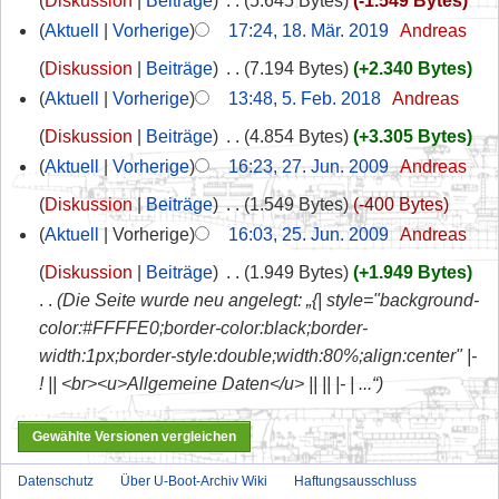
Diskussion
Beiträge
‎
5.645 Bytes
-1.549 Bytes
Aktuell
Vorherige
17:24, 18. Mär. 2019
‎
Andreas
Diskussion
Beiträge
‎
7.194 Bytes
+2.340 Bytes
Aktuell
Vorherige
13:48, 5. Feb. 2018
‎
Andreas
Diskussion
Beiträge
‎
4.854 Bytes
+3.305 Bytes
Aktuell
Vorherige
16:23, 27. Jun. 2009
‎
Andreas
Diskussion
Beiträge
‎
1.549 Bytes
-400 Bytes
Aktuell
Vorherige
16:03, 25. Jun. 2009
‎
Andreas
Diskussion
Beiträge
‎
1.949 Bytes
+1.949 Bytes
Die Seite wurde neu angelegt: „{| style="background-
color:#FFFFE0;border-color:black;border-
width:1px;border-style:double;width:80%;align:center" |-
! || <br><u>Allgemeine Daten</u> || || |- | ...“
Datenschutz
Über U-Boot-Archiv Wiki
Haftungsausschluss