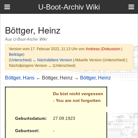
U-Boot-Archiv Wiki
Böttger, Heinz
Aus U-Boot-Archiv Wiki
Version vom 17. Februar 2022, 11:13 Uhr von
Andreas
(
Diskussion
|
Beiträge
)
(
Unterschied
)
← Nächstältere Version
| Aktuelle Version (Unterschied) |
Nächstjüngere Version → (Unterschied)
Böttger, Hans
← Böttger, Heinz →
Böttger, Heinz
Du bist nicht vergessen
- You are not forgotten
Geburtsdatum:
27.09.1923
Geburtsort:
-