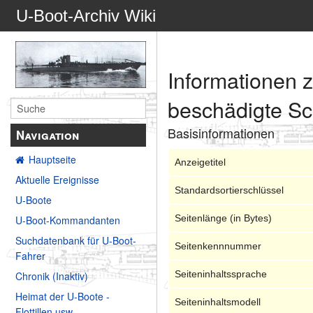
U-Boot-Archiv Wiki
Informationen 
beschädigte Sch
Basisinformationen
Navigation
Hauptseite
Anzeigetitel
Aktuelle Ereignisse
Standardsortierschlüssel
U-Boote
Seitenlänge (in Bytes)
U-Boot-Kommandanten
Suchdatenbank für U-Boot-
Seitenkennnummer
Fahrer
Seiteninhaltssprache
Chronik (Inaktiv)
Heimat der U-Boote -
Seiteninhaltsmodell
Flottillen usw.