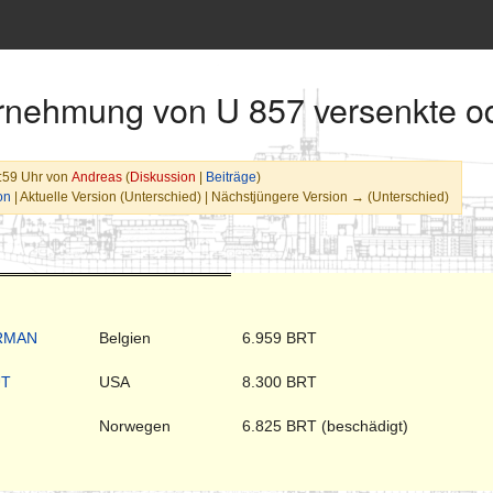
ernehmung von U 857 versenkte od
:59 Uhr von
Andreas
(
Diskussion
|
Beiträge
)
on
| Aktuelle Version (Unterschied) | Nächstjüngere Version → (Unterschied)
IRMAN
Belgien
6.959 BRT
UT
USA
8.300 BRT
Norwegen
6.825 BRT (beschädigt)