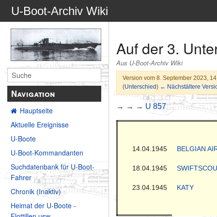
U-Boot-Archiv Wiki
Auf der 3. Unt
Aus U-Boot-Archiv Wiki
Version vom 8. September 2023, 14
(
Unterschied
)
← Nächstältere Versi
Navigation
→ → →
U 857
Hauptseite
Aktuelle Ereignisse
U-Boote
14.04.1945
BELGIAN A
U-Boot-Kommandanten
Suchdatenbank für U-Boot-
18.04.1945
SWIFTSCO
Fahrer
23.04.1945
KATY
Chronik (Inaktiv)
Heimat der U-Boote -
Flottillen usw.