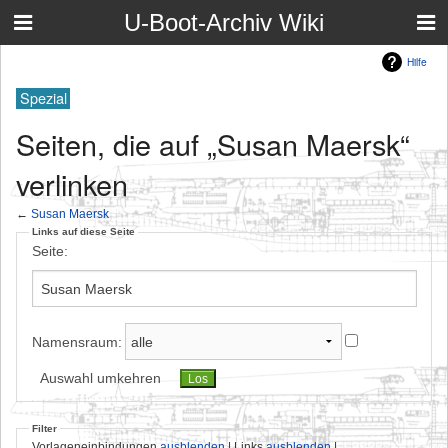
U-Boot-Archiv Wiki
Hilfe
Spezial
Seiten, die auf „Susan Maersk“
verlinken
←
Susan Maersk
Links auf diese Seite
Seite:
Namensraum:
Auswahl umkehren
Filter
Vorlageneinbindungen
ausblenden
| Links
ausblenden
|