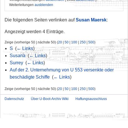
Weiterleitungen
ausblenden
Die folgenden Seiten verlinken auf
Susan Maersk
:
Angezeigt werden 4 Einträge.
Zeige (vorherige 50 | nächste 50) (
20
|
50
|
100
|
250
|
500
)
S
‎
(
← Links
)
Susana
‎
(
← Links
)
Surrey
‎
(
← Links
)
Auf der 2. Unternehmung von U 553 versenkte oder
beschädigte Schiffe
‎
(
← Links
)
Zeige (vorherige 50 | nächste 50) (
20
|
50
|
100
|
250
|
500
)
Datenschutz
Über U-Boot-Archiv Wiki
Haftungsausschluss