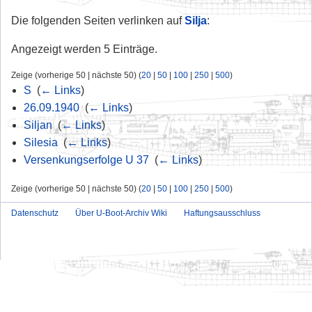
Die folgenden Seiten verlinken auf
Silja
:
Angezeigt werden 5 Einträge.
Zeige (vorherige 50 | nächste 50) (
20
|
50
|
100
|
250
|
500
)
S
‎
(
← Links
)
26.09.1940
‎
(
← Links
)
Siljan
‎
(
← Links
)
Silesia
‎
(
← Links
)
Versenkungserfolge U 37
‎
(
← Links
)
Zeige (vorherige 50 | nächste 50) (
20
|
50
|
100
|
250
|
500
)
Datenschutz
Über U-Boot-Archiv Wiki
Haftungsausschluss