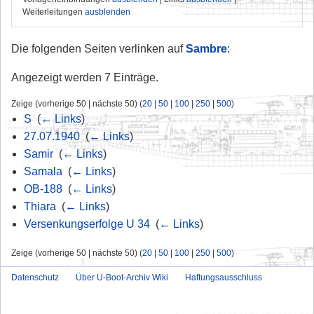
Weiterleitungen
ausblenden
Die folgenden Seiten verlinken auf
Sambre
:
Angezeigt werden 7 Einträge.
Zeige (vorherige 50 | nächste 50) (
20
|
50
|
100
|
250
|
500
)
S
‎
(
← Links
)
27.07.1940
‎
(
← Links
)
Samir
‎
(
← Links
)
Samala
‎
(
← Links
)
OB-188
‎
(
← Links
)
Thiara
‎
(
← Links
)
Versenkungserfolge U 34
‎
(
← Links
)
Zeige (vorherige 50 | nächste 50) (
20
|
50
|
100
|
250
|
500
)
Datenschutz
Über U-Boot-Archiv Wiki
Haftungsausschluss