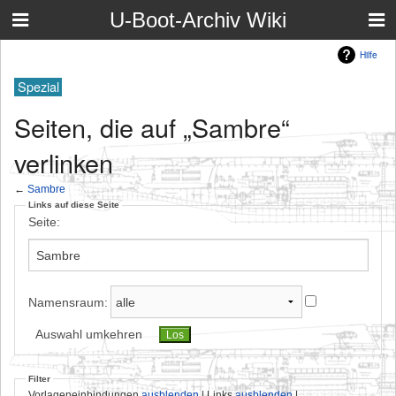
U-Boot-Archiv Wiki
Hilfe
Spezial
Seiten, die auf „Sambre“
verlinken
←
Sambre
Links auf diese Seite
Seite:
Namensraum:
Auswahl umkehren
Filter
Vorlageneinbindungen
ausblenden
| Links
ausblenden
|