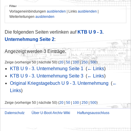
Filter
Vorlageneinbindungen
ausblenden
| Links
ausblenden
|
Weiterleitungen
ausblenden
Die folgenden Seiten verlinken auf
KTB U 9 - 3.
Unternehmung Seite 2
:
Angezeigt werden 3 Einträge.
Zeige (vorherige 50 | nächste 50) (
20
|
50
|
100
|
250
|
500
)
KTB U 9 - 3. Unternehmung Seite 1
‎
(
← Links
)
KTB U 9 - 3. Unternehmung Seite 3
‎
(
← Links
)
Original Kriegstagebuch U 9 - 3. Unternehmung
‎
(
←
Links
)
Zeige (vorherige 50 | nächste 50) (
20
|
50
|
100
|
250
|
500
)
Datenschutz
Über U-Boot-Archiv Wiki
Haftungsausschluss