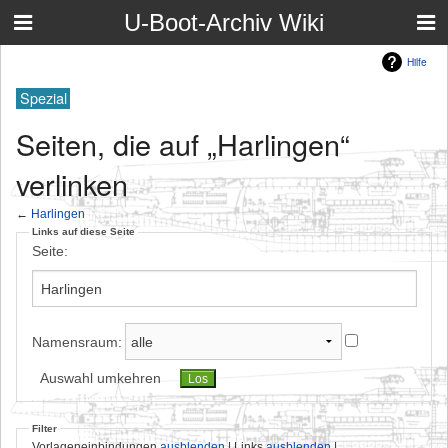
U-Boot-Archiv Wiki
Hilfe
Spezial
Seiten, die auf „Harlingen“
verlinken
←
Harlingen
Links auf diese Seite
Seite:
Namensraum:
Auswahl umkehren
Filter
Vorlageneinbindungen
ausblenden
| Links
ausblenden
|