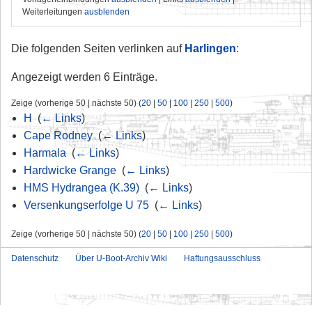
Weiterleitungen
ausblenden
Die folgenden Seiten verlinken auf
Harlingen
:
Angezeigt werden 6 Einträge.
Zeige (vorherige 50 | nächste 50) (
20
|
50
|
100
|
250
|
500
)
H
‎
(
← Links
)
Cape Rodney
‎
(
← Links
)
Harmala
‎
(
← Links
)
Hardwicke Grange
‎
(
← Links
)
HMS Hydrangea (K.39)
‎
(
← Links
)
Versenkungserfolge U 75
‎
(
← Links
)
Zeige (vorherige 50 | nächste 50) (
20
|
50
|
100
|
250
|
500
)
Datenschutz
Über U-Boot-Archiv Wiki
Haftungsausschluss