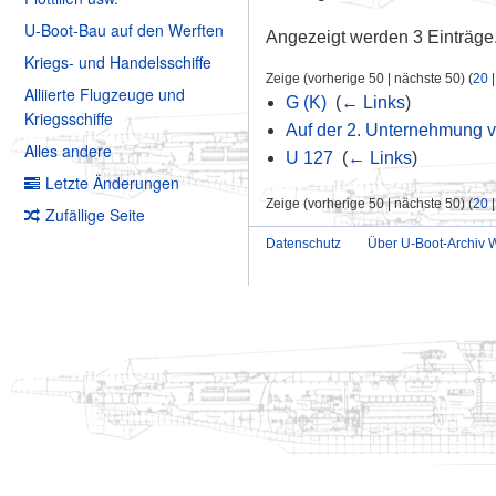
U-Boot-Bau auf den Werften
Angezeigt werden 3 Einträge
Kriegs- und Handelsschiffe
Zeige (vorherige 50 | nächste 50) (
20
Alliierte Flugzeuge und
G (K)
‎
(
← Links
)
Kriegsschiffe
Auf der 2. Unternehmung v
Alles andere
U 127
‎
(
← Links
)
Letzte Änderungen
Zeige (vorherige 50 | nächste 50) (
20
Zufällige Seite
Datenschutz
Über U-Boot-Archiv W