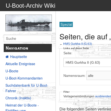
U-Boot-Archiv Wiki
Spezial
Seiten, die auf
←
HMS Gurkha II (G.63)
Navigation
Links auf diese Seite
Seite:
Hauptseite
Aktuelle Ereignisse
U-Boote
Namensraum:
U-Boot-Kommandanten
Suchdatenbank für U-Boot-
Fahrer
Filter
Vorlageneinbindungen
ausblende
Chronik (Inaktiv)
Heimat der U-Boote -
Die folgenden Seiten verlink
Flottillen usw.