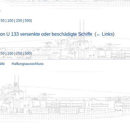
.
|
50
|
100
|
250
|
500
)
on U 133 versenkte oder beschädigte Schiffe
‎
(
← Links
)
|
50
|
100
|
250
|
500
)
iki
Haftungsausschluss