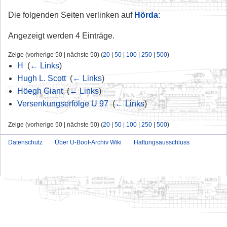
Die folgenden Seiten verlinken auf
Hörda
:
Angezeigt werden 4 Einträge.
Zeige (vorherige 50 | nächste 50) (
20
|
50
|
100
|
250
|
500
)
H
‎
(
← Links
)
Hugh L. Scott
‎
(
← Links
)
Höegh Giant
‎
(
← Links
)
Versenkungserfolge U 97
‎
(
← Links
)
Zeige (vorherige 50 | nächste 50) (
20
|
50
|
100
|
250
|
500
)
Datenschutz
Über U-Boot-Archiv Wiki
Haftungsausschluss