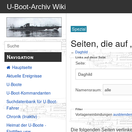
U-Boot-Archiv Wiki
Spezial
Seiten, die auf 
←
Daghild
Navigation
Links auf diese Seite
Seite:
Hauptseite
Aktuelle Ereignisse
U-Boote
Namensraum:
U-Boot-Kommandanten
Suchdatenbank für U-Boot-
Fahrer
Filter
Vorlageneinbindungen
ausblende
Chronik (Inaktiv)
Heimat der U-Boote -
Die folgenden Seiten verlink
Flottillen usw.