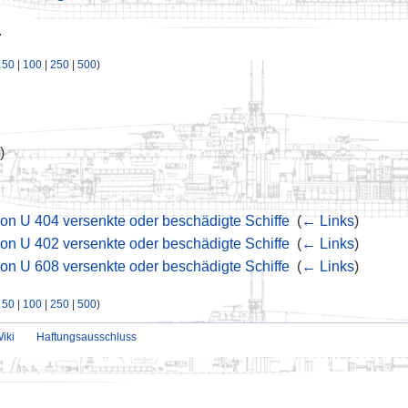
.
|
50
|
100
|
250
|
500
)
)
on U 404 versenkte oder beschädigte Schiffe
‎
(
← Links
)
on U 402 versenkte oder beschädigte Schiffe
‎
(
← Links
)
on U 608 versenkte oder beschädigte Schiffe
‎
(
← Links
)
|
50
|
100
|
250
|
500
)
iki
Haftungsausschluss