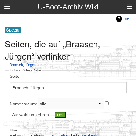
U-Boot-Archiv Wiki
Hilfe
Spezial
Seiten, die auf „Braasch,
Jürgen“ verlinken
←
Braasch, Jürgen
Links auf diese Seite
Seite:
Namensraum:
Auswahl umkehren
Filter
Vorlageneinbindungen
ausblenden
| Links
ausblenden
|