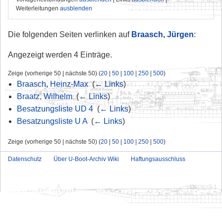
Weiterleitungen
ausblenden
Die folgenden Seiten verlinken auf
Braasch, Jürgen
:
Angezeigt werden 4 Einträge.
Zeige (vorherige 50 | nächste 50) (
20
|
50
|
100
|
250
|
500
)
Braasch, Heinz-Max
‎
(
← Links
)
Braatz, Wilhelm
‎
(
← Links
)
Besatzungsliste UD 4
‎
(
← Links
)
Besatzungsliste U A
‎
(
← Links
)
Zeige (vorherige 50 | nächste 50) (
20
|
50
|
100
|
250
|
500
)
Datenschutz
Über U-Boot-Archiv Wiki
Haftungsausschluss