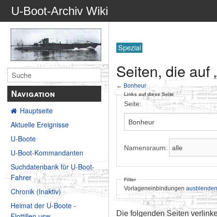
U-Boot-Archiv Wiki
Spezial
Seiten, die auf
←
Bonheur
Navigation
Links auf diese Seite
Seite:
Hauptseite
Aktuelle Ereignisse
U-Boote
Namensraum:
U-Boot-Kommandanten
Suchdatenbank für U-Boot-
Fahrer
Filter
Vorlageneinbindungen
ausblende
Chronik (Inaktiv)
Heimat der U-Boote -
Die folgenden Seiten verlink
Flottillen usw.