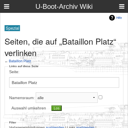
U-Boot-Archiv Wiki
Hilfe
Spezial
Seiten, die auf „Bataillon Platz“
verlinken
←
Bataillon Platz
Links auf diese Seite
Seite:
Namensraum:
Auswahl umkehren
Filter
Vorlageneinbindungen
ausblenden
| Links
ausblenden
|