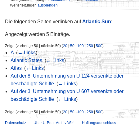
Weiterleitungen
ausblenden
Die folgenden Seiten verlinken auf
Atlantic Sun
:
Angezeigt werden 5 Einträge.
Zeige (vorherige 50 | nächste 50) (
20
|
50
|
100
|
250
|
500
)
A
‎
(
← Links
)
Atlantic States
‎
(
← Links
)
Atlas
‎
(
← Links
)
Auf der 8. Unternehmung von U 124 versenkte oder
beschädigte Schiffe
‎
(
← Links
)
Auf der 3. Unternehmung von U 607 versenkte oder
beschädigte Schiffe
‎
(
← Links
)
Zeige (vorherige 50 | nächste 50) (
20
|
50
|
100
|
250
|
500
)
Datenschutz
Über U-Boot-Archiv Wiki
Haftungsausschluss