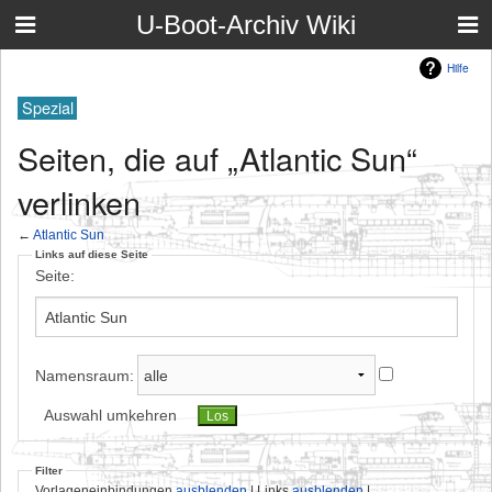
U-Boot-Archiv Wiki
Hilfe
Spezial
Seiten, die auf „Atlantic Sun“
verlinken
←
Atlantic Sun
Links auf diese Seite
Seite:
Namensraum:
Auswahl umkehren
Filter
Vorlageneinbindungen
ausblenden
| Links
ausblenden
|